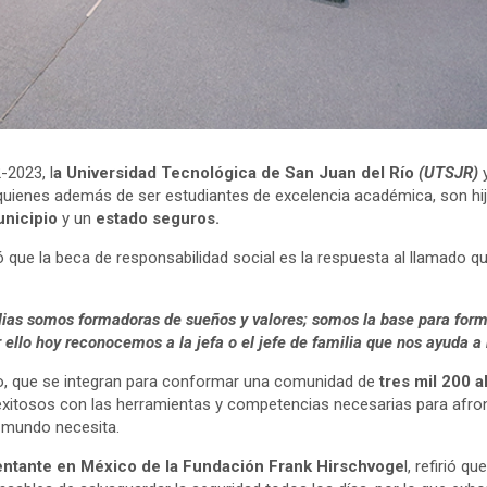
-2023, l
a Universidad Tecnológica de San Juan del Río
(UTSJR)
y
 quienes además de ser estudiantes de excelencia académica, son hij
nicipio
y un
estado seguros.
que la beca de responsabilidad social es la respuesta al llamado qu
milias somos formadoras de sueños y valores; somos la base para fo
ello hoy reconocemos a la jefa o el jefe de familia que nos ayuda a
o, que se integran para conformar una comunidad de
tres mil 200 
itosos con las herramientas y competencias necesarias para afronta
l mundo necesita.
ntante en México de la Fundación Frank Hirschvoge
l, refirió 