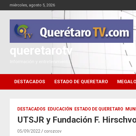
Saltar
miércoles, agosto 5, 2026
al
contenido
queretarotv
Información y entretenimiento
DESTACADOS
ESTADO DE QUERETARO
MEGALO
DESTACADOS
EDUCACIÓN
ESTADO DE QUERETARO
MUNI
UTSJR y Fundación F. Hirschvo
05/09/2022
corozcov