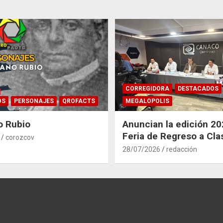
CORREGIDORA
DESTACADOS
OS
PERSONAJES
QROFACTS
MEGALOPOLIS
o Rubio
Anuncian la edición 20
Feria de Regreso a Cla
corozcov
Corregidora
28/07/2026
redacción