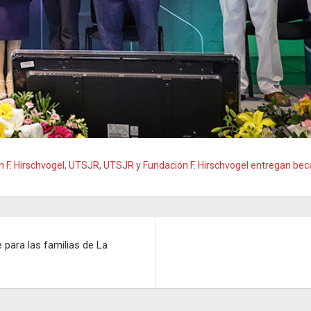
 F. Hirschvogel
,
UTSJR
,
UTSJR y Fundación F. Hirschvogel entregan beca
 para las familias de La