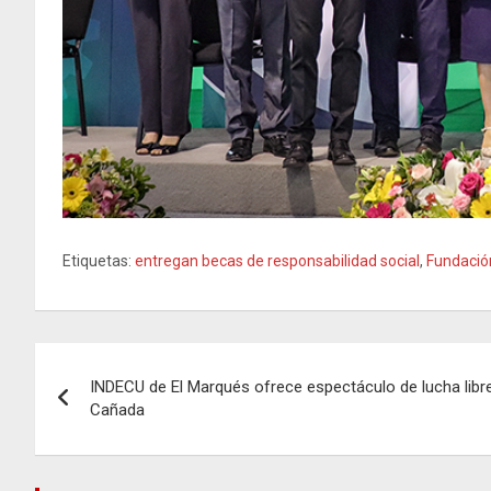
Etiquetas:
entregan becas de responsabilidad social
,
Fundación
Navegación
INDECU de El Marqués ofrece espectáculo de lucha libre
de
Cañada
entradas