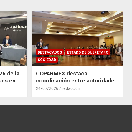
DESTACADOS
ESTADO DE QUERETARO
SOCIEDAD
26 de la
COPARMEX destaca
ses en
coordinación entre autoridades
y empresas para mitigar el
24/07/2026
redacción
impacto del Tren México–
Querétaro