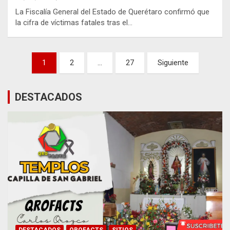
La Fiscalía General del Estado de Querétaro confirmó que
la cifra de víctimas fatales tras el…
Paginación
1
2
…
27
Siguiente
de
entradas
DESTACADOS
DESTACADOS
QROFACTS
SITIOS