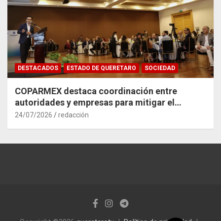
DESTACADOS
ESTADO DE QUERETARO
SOCIEDAD
COPARMEX destaca coordinación entre
autoridades y empresas para mitigar el
impacto del Tren México–Querétaro
24/07/2026
redacción