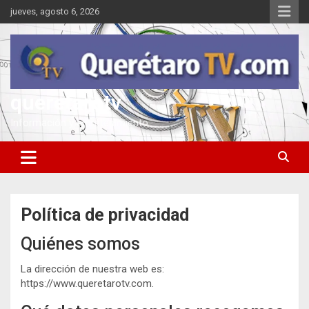
Saltar
jueves, agosto 6, 2026
al
contenido
queretarotv
Información y entretenimiento
Política de privacidad
Quiénes somos
La dirección de nuestra web es:
https://www.queretarotv.com.