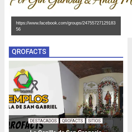
https://www.facebook.com/groups/24755727129183
56
QROFACTS
DESTACADOS
QROFACTS
SITIOS