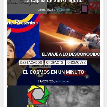
La Capilla de San Gregorio
05/08/2026
/
redacción
DESTACADOS
QROFACTS
QROMOVEZ
EL COSMOS EN UN MINUTO
31/07/2026
/
corozcov