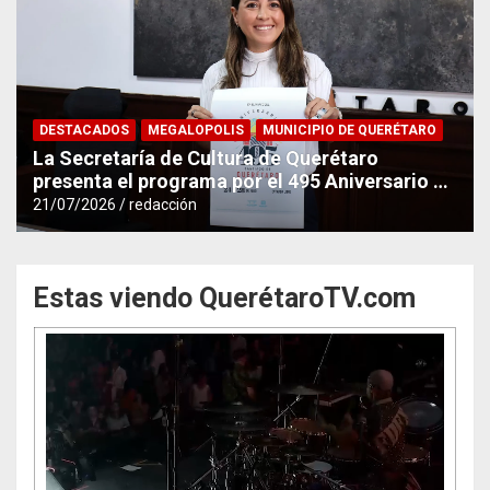
DESTACADOS
MEGALOPOLIS
MUNICIPIO DE QUERÉTARO
La Secretaría de Cultura de Querétaro
presenta el programa por el 495 Aniversario de
la Ciudad
21/07/2026
redacción
Querétaro TV
Estas viendo QuerétaroTV.com