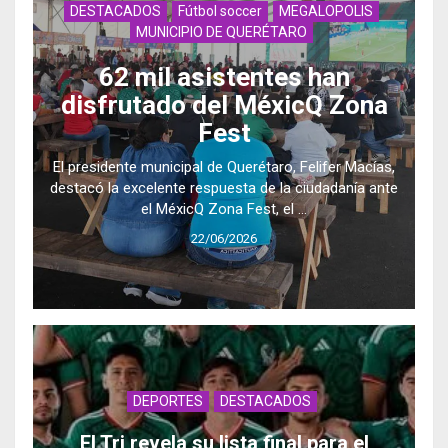
DESTACADOS
Fútbol soccer
MEGALOPOLIS
MUNICIPIO DE QUERÉTARO
62 mil asistentes han
disfrutado del MéxicQ Zona
Fest
El presidente municipal de Querétaro, Felifer Macías,
destacó la excelente respuesta de la ciudadanía ante
el MéxicQ Zona Fest, el …
22/06/2026
DEPORTES
DESTACADOS
El Tri revela su lista final para el