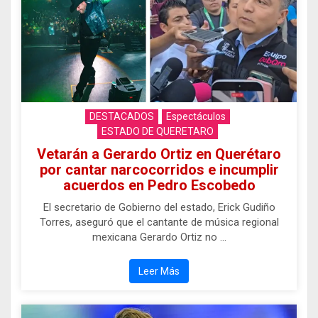
DESTACADOS
Espectáculos
ESTADO DE QUERETARO
Vetarán a Gerardo Ortiz en Querétaro
por cantar narcocorridos e incumplir
acuerdos en Pedro Escobedo
El secretario de Gobierno del estado, Erick Gudiño
Torres, aseguró que el cantante de música regional
mexicana Gerardo Ortiz no …
Leer Más