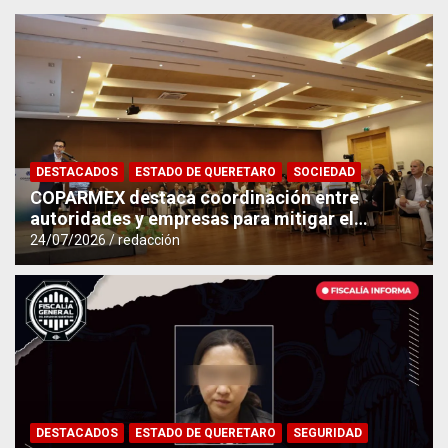
DESTACADOS
ESTADO DE QUERETARO
SOCIEDAD
COPARMEX destaca coordinación entre
autoridades y empresas para mitigar el
impacto del Tren México–Querétaro
24/07/2026
redacción
DESTACADOS
ESTADO DE QUERETARO
SEGURIDAD