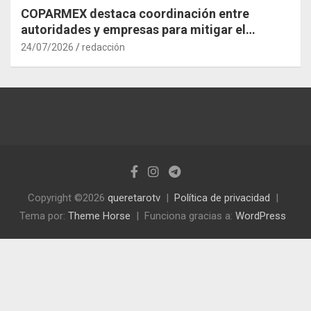
COPARMEX destaca coordinación entre
autoridades y empresas para mitigar el
impacto del Tren México–Querétaro
24/07/2026
redacción
Copyright ©2026
queretarotv
Política de privacidad
Tema por:
Theme Horse
Funciona gracias a:
WordPress