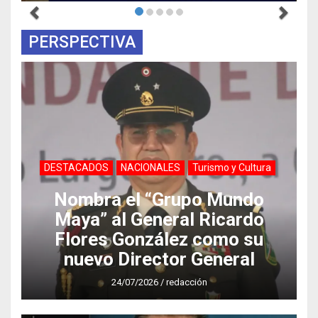
PERSPECTIVA
DESTACADOS
NACIONALES
Turismo y Cultura
Nombra el “Grupo Mundo
Maya” al General Ricardo
Flores González como su
nuevo Director General
24/07/2026
/
redacción