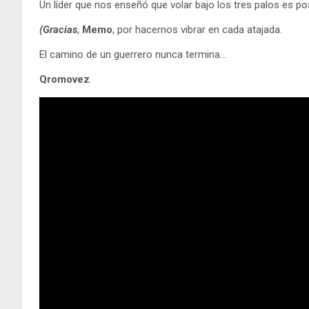
Un líder que nos enseñó que volar bajo los tres palos es pos
(Gracias
,
Memo
, por hacernos vibrar en cada atajada.
El camino de un guerrero nunca termina…
Qromovez
.