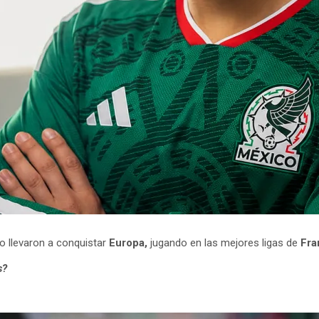
lo llevaron a conquistar
Europa,
jugando en las mejores ligas de
Fran
s?