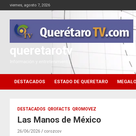
Saltar
viernes, agosto 7, 2026
al
contenido
queretarotv
Información y entretenimiento
DESTACADOS
ESTADO DE QUERETARO
MEGALO
DESTACADOS
QROFACTS
QROMOVEZ
Las Manos de México
26/06/2026
corozcov