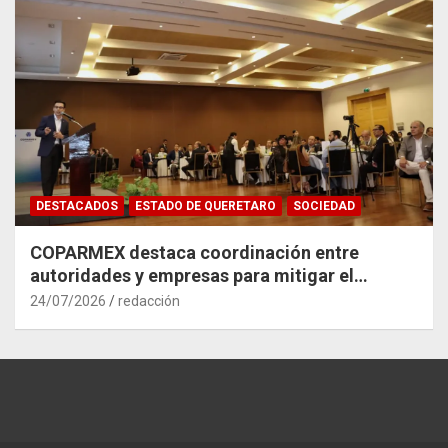
DESTACADOS
ESTADO DE QUERETARO
SOCIEDAD
COPARMEX destaca coordinación entre
autoridades y empresas para mitigar el
impacto del Tren México–Querétaro
24/07/2026
redacción