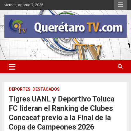
Saltar
viernes, agosto 7, 2026
al
contenido
queretarotv
Información y entretenimiento
DEPORTES
DESTACADOS
Tigres UANL y Deportivo Toluca
FC lideran el Ranking de Clubes
Concacaf previo a la Final de la
Copa de Campeones 2026