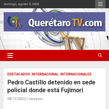
Saltar
domingo, agosto 9, 2026
al
contenido
queretarotv
Información y entretenimiento
DESTACADOS
INTERNACIONAL
INTERNACIONALES
Pedro Castillo detenido en sede
policial donde está Fujimori
08/12/2022
corozcov