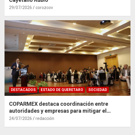
29/07/2026
corozcov
DESTACADOS
ESTADO DE QUERETARO
SOCIEDAD
COPARMEX destaca coordinación entre
autoridades y empresas para mitigar el
impacto del Tren México–Querétaro
24/07/2026
redacción