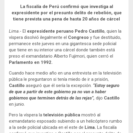
La fiscalía de Perú confirmó que investiga al
expresidente por el presunto delito de rebelión, que
tiene prevista una pena de hasta 20 años de cárcel
Lima
.- El
expresidente peruano Pedro Castillo
, quien la
víspera disolvió ilegalmente el
Congreso
y fue destituido,
permanece este jueves en una gigantesca sede policial
que tiene en su interior una cárcel donde también está
preso el exmandatario Alberto Fujimori, quien cerró el
Parlamento en 1992.
Cuando hace medio año en una entrevista en la televisión
pública le preguntaron si tenía miedo de ir a prisión,
Castillo
aseguró que él sería la excepción.
“Estoy seguro
de que a partir de este gobierno ya no van a haber
gobiernos que terminen detrás de las rejas”,
dijo
Castillo
en junio.
Pero la víspera la
televisión pública
mostró al
exmandatario esposado subiendo a un helicóptero rumbo
a la sede policial ubicada en el este de
Lima.
La fiscalía