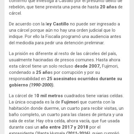
confirmó que investiga a Castillo por el presunto delito de
rebelión, que tiene prevista una pena de hasta
20 años
de
cárcel.
De acuerdo con la l
ey Castillo
no puede ser ingresado a
una cárcel porque aún no hay una orden judicial que lo
indique. Por ello la Fiscalía programó una audiencia antes
del mediodía para pedir una detención preliminar.
La prisión es diferente al resto de las cárceles del país,
usualmente hacinadas de presos comunes. Hasta ahora
esta cárcel tiene un solo recluso
desde 2007,
Fujimori,
condenado a
25 año
s por corrupción y por su
responsabilidad en
25 asesinatos ocurridos durante su
gobierno
(1990-2000).
La cárcel de 1
0 mil metros
cuadrados tiene varias celdas.
La única ocupada es la de
Fujimori
que cuenta con la
habitación donde duerme, un cuarto para recibir visitas, un
baño completo, un cuarto para las clases de pintura y una
sala de estar. Hay otra celda, ahora vacía, que fue usada
durante casi un
año entre 2017 y 2018
por el
expresidente Ollanta Humala
(2011-2016)
, quien cumplió