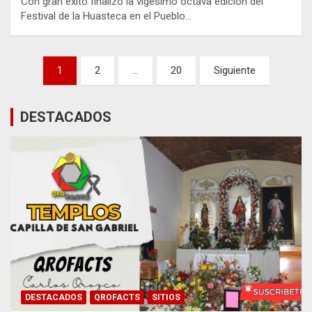
Con gran éxito finalizó la vigésimo octava edición del
Festival de la Huasteca en el Pueblo…
Paginación
1
2
…
20
Siguiente
de
entradas
DESTACADOS
DESTACADOS
QROFACTS
SITIOS