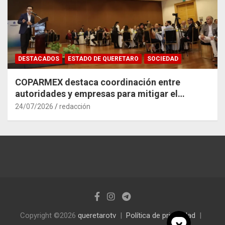
DESTACADOS
ESTADO DE QUERETARO
SOCIEDAD
COPARMEX destaca coordinación entre
autoridades y empresas para mitigar el
impacto del Tren México–Querétaro
24/07/2026
redacción
Copyright ©2026
queretarotv
Política de privacidad