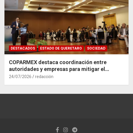
DESTACADOS
ESTADO DE QUERETARO
SOCIEDAD
COPARMEX destaca coordinación entre
autoridades y empresas para mitigar el
impacto del Tren México–Querétaro
24/07/2026
redacción