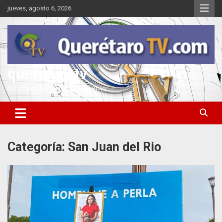
Saltar
jueves, agosto 6, 2026
al
contenido
queretarotv
Información y entretenimiento
Categoría:
San Juan del Rio