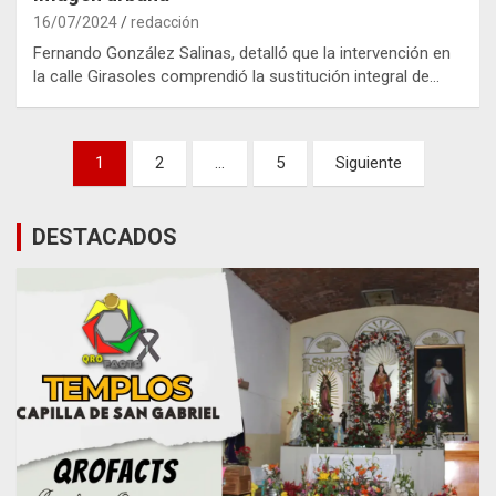
16/07/2024
redacción
Fernando González Salinas, detalló que la intervención en
la calle Girasoles comprendió la sustitución integral de…
Paginación
1
2
…
5
Siguiente
de
entradas
DESTACADOS