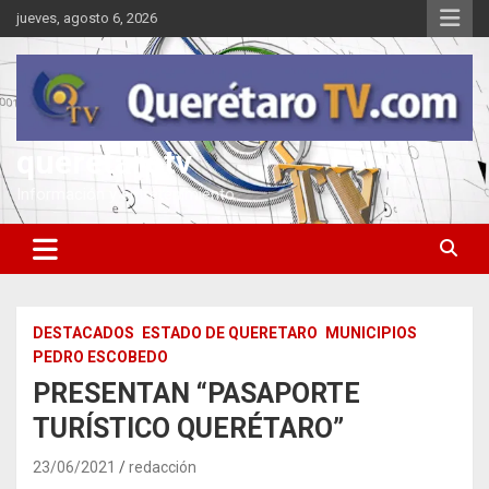
Saltar
jueves, agosto 6, 2026
al
contenido
queretarotv
Información y entretenimiento
DESTACADOS
ESTADO DE QUERETARO
MUNICIPIOS
PEDRO ESCOBEDO
PRESENTAN “PASAPORTE
TURÍSTICO QUERÉTARO”
23/06/2021
redacción