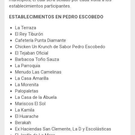
establecimientos participantes.
ESTABLECIMIENTOS EN PEDRO ESCOBEDO
La Terraza
El Rey Tiburón
Cafetería Punta Diamante
Chicken Un Krunch de Sabor Pedro Escobedo
El Tejaban Oficial
Barbacoa Toño Sauza
La Parroquia
Menudo Las Camelinas
La Casa Amarilla
La Morenita
Palopaletas
La Casa de la Abuela
Mariscos El Sol
La Kamila
El Huarache
Berakah
Ex Haciendas San Clemente, La D y Escolásticas