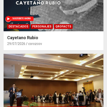
DESTACADOS
PERSONAJES
QROFACTS
Cayetano Rubio
29/07/2026
corozcov