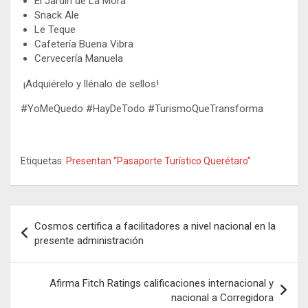
El Jardín de La Mora
Snack Ale
Le Teque
Cafetería Buena Vibra
Cervecería Manuela
¡Adquiérelo y llénalo de sellos!
#YoMeQuedo #HayDeTodo #TurismoQueTransforma
Etiquetas:
Presentan “Pasaporte Turístico Querétaro”
Navegación
Cosmos certifica a facilitadores a nivel nacional en la
de
presente administración
entradas
Afirma Fitch Ratings calificaciones internacional y
nacional a Corregidora