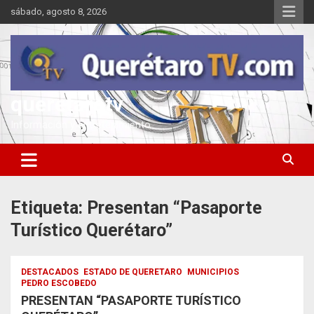
Saltar
sábado, agosto 8, 2026
al
contenido
queretarotv
Información y entretenimiento
Etiqueta:
Presentan “Pasaporte
Turístico Querétaro”
DESTACADOS
ESTADO DE QUERETARO
MUNICIPIOS
PEDRO ESCOBEDO
PRESENTAN “PASAPORTE TURÍSTICO