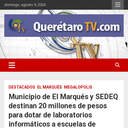
Saltar
domingo, agosto 9, 2026
al
contenido
queretarotv
Información y entretenimiento
DESTACADOS
EL MARQUÉS
MEGALOPOLIS
Municipio de El Marqués y SEDEQ
destinan 20 millones de pesos
para dotar de laboratorios
informáticos a escuelas de