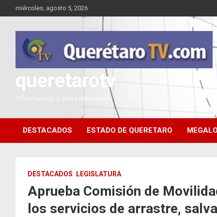
Saltar
miércoles, agosto 5, 2026
al
contenido
queretarotv
Información y entretenimiento
DESTACADOS
ESTADO DE QUERETARO
MEGALO
DESTACADOS
LEGISLATURA
Aprueba Comisión de Movilidad
los servicios de arrastre, sal