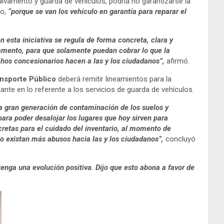
salvamento y guarda de vehículos, podría no garantizarse la
ño,
“porque se van los vehículo en garantía para reparar el
en esta iniciativa se regula de forma concreta, clara y
lvamento, para que solamente puedan cobrar lo que la
chos concesionarios hacen a las y los ciudadanos”,
afirmó.
nsporte Público
deberá remitir lineamientos para la
ante en lo referente a los servicios de guarda de vehículos.
a gran generación de contaminación de los suelos y
ara poder desalojar los lugares que hoy sirven para
cretas para el cuidado del inventario, al momento de
o existan más abusos hacia las y los ciudadanos”,
concluyó
tenga una evolución positiva. Dijo que esto abona a favor de