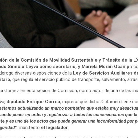
ión de la Comisión de Movilidad Sustentable y Tránsito de la LX
ando Sinecio Leyva como secretario, y Mariela Morán Ocamp
o co
deroga diversas disposiciones de la
Ley de Servicios Auxiliares d
étaro
, que regula el servicio público de transporte, salvamento, arras
la
Gómez en esta sesión de Comisión, como autor de una de las inici
iva,
diputado Enrique Correa
, expresó que dicho Dictamen tiene com
estamos actualizando un marco normativo que estaba muy desactual
ndo poner en orden y regularizar a todos los concesionarios que brin
e y es uno de los actos que puede generar una inconformidad por pa
eguridad”
, manifestó
el legislador.