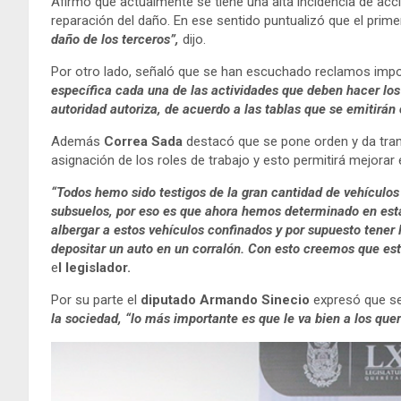
Afirmó que actualmente se tiene una alta incidencia de accid
reparación del daño. En ese sentido puntualizó que el primer
daño de los terceros”,
dijo.
Por otro lado, señaló que se han escuchado reclamos impor
específica cada una de las actividades que deben hacer los
autoridad autoriza, de acuerdo a las tablas que se emitirá
Además
Correa Sada
destacó que se pone orden y da tran
asignación de los roles de trabajo y esto permitirá mejorar
“Todos hemo sido testigos de la gran cantidad de vehículo
subsuelos, por eso es que ahora hemos determinado en esta i
albergar a estos vehículos confinados y por supuesto tener
depositar un auto en un corralón. Con esto creemos que est
e
l legislador.
Por su parte el
diputado Armando Sinecio
expresó que se
la sociedad, “lo más importante es que le va bien a los quer