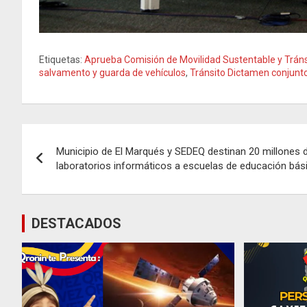
Etiquetas:
Aprueba Comisión de Movilidad Sustentable y Tránsi
salvamento y guarda de vehículos
,
Tránsito Dictamen conjunto 
Navegación
Municipio de El Marqués y SEDEQ destinan 20 millones 
de
laboratorios informáticos a escuelas de educación bási
entradas
DESTACADOS