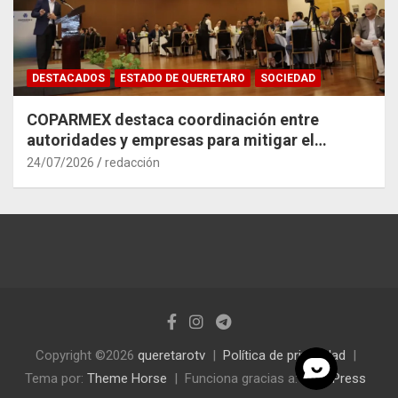
DESTACADOS
ESTADO DE QUERETARO
SOCIEDAD
COPARMEX destaca coordinación entre
autoridades y empresas para mitigar el
impacto del Tren México–Querétaro
24/07/2026
redacción
Copyright ©2026
queretarotv
Política de privacidad
Tema por:
Theme Horse
Funciona gracias a:
WordPress