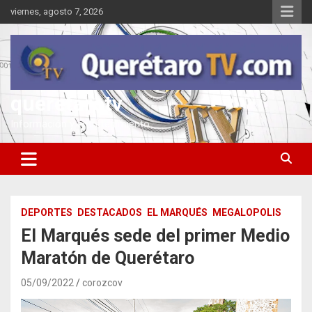
Saltar
viernes, agosto 7, 2026
al
contenido
queretarotv
Información y entretenimiento
DEPORTES
DESTACADOS
EL MARQUÉS
MEGALOPOLIS
El Marqués sede del primer Medio
Maratón de Querétaro
05/09/2022
corozcov