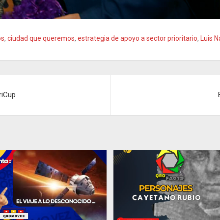
os
,
ciudad que queremos
,
estrategia de apoyo a sector prioritario
,
Luis N
riCup