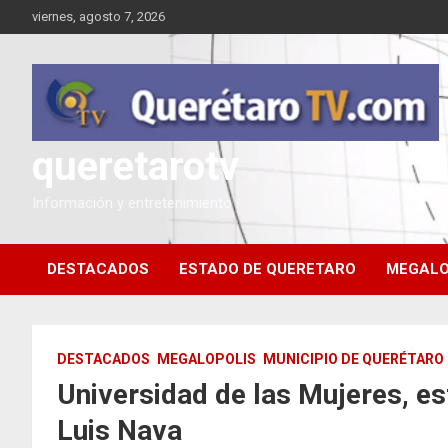
Saltar
viernes, agosto 7, 2026
al
contenido
queretarotv
Información y entretenimiento
DESTACADOS
ESTADO DE QUERETARO
MEGALO
DESTACADOS
MEGALOPOLIS
MUNICIPIO DE QUERÉTARO
Universidad de las Mujeres, es
Luis Nava