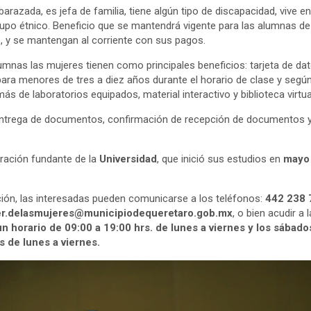
arazada, es jefa de familia, tiene algún tipo de discapacidad, vive e
 grupo étnico. Beneficio que se mantendrá vigente para las alumnas d
 y se mantengan al corriente con sus pagos.
nas las mujeres tienen como principales beneficios: tarjeta de dat
para menores de tres a diez años durante el horario de clase y según d
ás de laboratorios equipados, material interactivo y biblioteca virtua
entrega de documentos, confirmación de recepción de documentos y
ración fundante de la
Universidad
, que inició sus estudios en
mayo
ción, las interesadas pueden comunicarse a los teléfonos:
442 238 7
r.delasmujeres@municipiodequeretaro.gob.mx
, o bien acudir a 
un horario de 09:00 a 19:00 hrs. de lunes a viernes y los sábado
s de lunes a viernes.