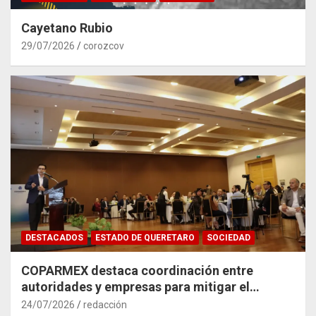
Cayetano Rubio
29/07/2026
corozcov
DESTACADOS
ESTADO DE QUERETARO
SOCIEDAD
COPARMEX destaca coordinación entre
autoridades y empresas para mitigar el
impacto del Tren México–Querétaro
24/07/2026
redacción