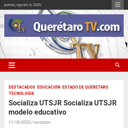
Saltar
jueves, agosto 6, 2026
al
contenido
queretarotv
Información y entretenimiento
DESTACADOS
EDUCACIÓN
ESTADO DE QUERETARO
TECNOLOGÍA
Socializa UTSJR Socializa UTSJR
modelo educativo
11/10/2022
corozcov