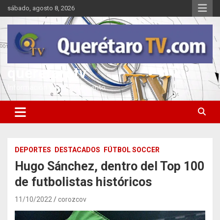
Saltar
sábado, agosto 8, 2026
al
contenido
queretarotv
Información y entretenimiento
DEPORTES
DESTACADOS
FÚTBOL SOCCER
Hugo Sánchez, dentro del Top 100
de futbolistas históricos
11/10/2022
corozcov