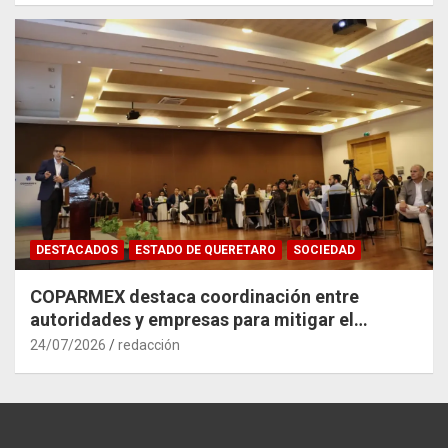
DESTACADOS
ESTADO DE QUERETARO
SOCIEDAD
COPARMEX destaca coordinación entre
autoridades y empresas para mitigar el
impacto del Tren México–Querétaro
24/07/2026
redacción