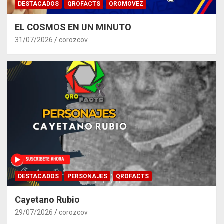
DESTACADOS
QROFACTS
QROMOVEZ
EL COSMOS EN UN MINUTO
31/07/2026
corozcov
DESTACADOS
PERSONAJES
QROFACTS
Cayetano Rubio
29/07/2026
corozcov