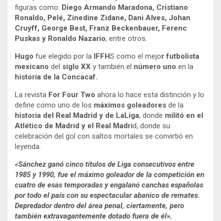
figuras como:
Diego Armando Maradona, Cristiano
Ronaldo, Pelé, Zinedine Zidane, Dani Alves, Johan
Cruyff, George Best, Franz Beckenbauer, Ferenc
Puskas y Ronaldo Nazario
, entre otros.
Hugo
fue elegido por la
IFFH
S como el mejo
r futbolista
mexicano
del
siglo XX
y también el
número uno
en la
historia de la Concacaf.
La revista
For Four Two
ahora lo hace esta distinción y lo
define como uno de los
máximos goleadores
de la
historia del Real Madrid y de LaLiga
, donde
militó en el
Atlético de Madrid y el Real Madri
d, donde su
celebración del gol con saltos mortales se convirtió en
leyenda.
«Sánchez ganó cinco títulos de Liga consecutivos entre
1985 y 1990, fue el máximo goleador de la competición en
cuatro de esas temporadas y engalanó canchas españolas
por todo el país con su espectacular abanico de remates.
Depredador dentro del área penal, ciertamente, pero
también extravagantemente dotado fuera de él»
,