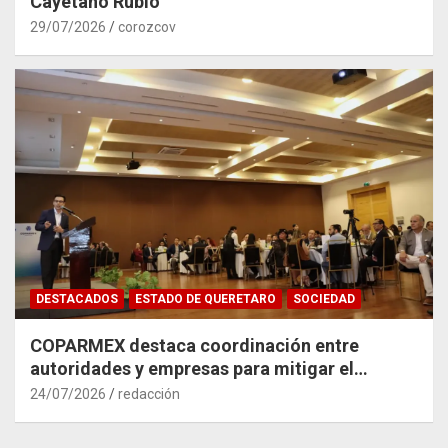
Cayetano Rubio
29/07/2026
corozcov
DESTACADOS
ESTADO DE QUERETARO
SOCIEDAD
COPARMEX destaca coordinación entre
autoridades y empresas para mitigar el
impacto del Tren México–Querétaro
24/07/2026
redacción