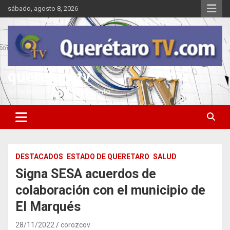
Saltar
sábado, agosto 8, 2026
al
contenido
queretarotv
Información y entretenimiento
DESTACADOS
ESTADO DE QUERETARO
SALUD
Signa SESA acuerdos de
colaboración con el municipio de
El Marqués
28/11/2022
corozcov