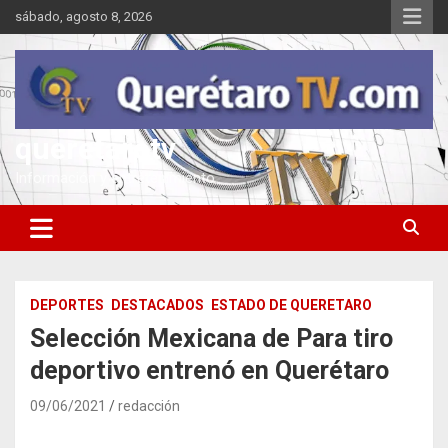
Saltar
sábado, agosto 8, 2026
al
contenido
queretarotv
Información y entretenimiento
DEPORTES
DESTACADOS
ESTADO DE QUERETARO
Selección Mexicana de Para tiro
deportivo entrenó en Querétaro
09/06/2021
redacción