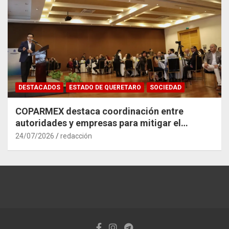
DESTACADOS
ESTADO DE QUERETARO
SOCIEDAD
COPARMEX destaca coordinación entre
autoridades y empresas para mitigar el
impacto del Tren México–Querétaro
24/07/2026
redacción