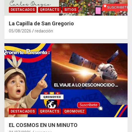
DESTACADOS
QROFACTS
SITIOS
La Capilla de San Gregorio
05/08/2026
redacción
DESTACADOS
QROFACTS
QROMOVEZ
EL COSMOS EN UN MINUTO