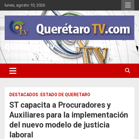
Saltar
lunes, agosto 10, 2026
al
contenido
queretarotv
Información y entretenimiento
DESTACADOS
ESTADO DE QUERETARO
ST capacita a Procuradores y
Auxiliares para la implementación
del nuevo modelo de justicia
laboral