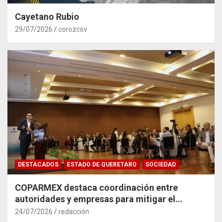
Cayetano Rubio
29/07/2026
corozcov
DESTACADOS
ESTADO DE QUERETARO
SOCIEDAD
COPARMEX destaca coordinación entre
autoridades y empresas para mitigar el
impacto del Tren México–Querétaro
24/07/2026
redacción