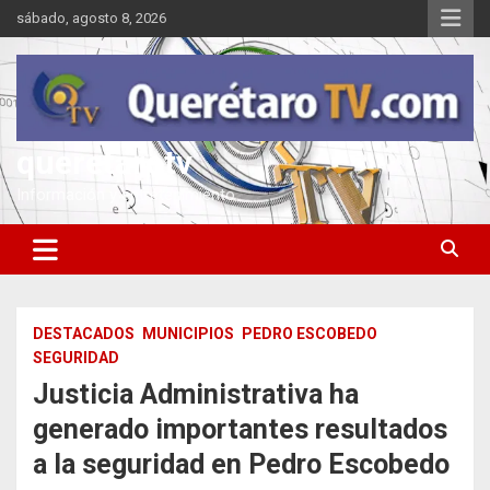
Saltar
sábado, agosto 8, 2026
al
contenido
queretarotv
Información y entretenimiento
DESTACADOS
MUNICIPIOS
PEDRO ESCOBEDO
SEGURIDAD
Justicia Administrativa ha
generado importantes resultados
a la seguridad en Pedro Escobedo