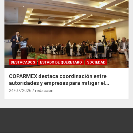
DESTACADOS
ESTADO DE QUERETARO
SOCIEDAD
COPARMEX destaca coordinación entre
autoridades y empresas para mitigar el
impacto del Tren México–Querétaro
24/07/2026
redacción