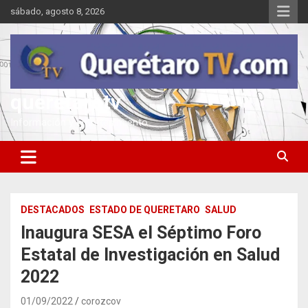
Saltar
sábado, agosto 8, 2026
al
contenido
queretarotv
Información y entretenimiento
DESTACADOS
ESTADO DE QUERETARO
SALUD
Inaugura SESA el Séptimo Foro
Estatal de Investigación en Salud
2022
01/09/2022
corozcov