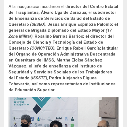
A la inauguración acudieron el d
irector del Centro Estatal
de Trasplantes, Álvaro Ugalde Zarazúa;
el s
ubdirector
de Enseñanza de Servicios de Salud del Estado de
Querétaro
(SESEQ)
,
Jesús Enrique Espinoza Palomo; el
general de Brigada Diplomado del Estado Mayor
(17
Zona Militar)
,
Rosalino Barrios Barrios; el director del
Consejo de Ciencia y Tecnología del Estado de
Querétaro
(CONCYTEQ)
,
Enrique Rabell García; la titular
del Órgano de Operación Administrativa Descentrada
en Querétaro del IMSS, Martha Eloísa Sánchez
Vázquez; el jefe de enseñanza del Instituto de
Seguridad y Servicios Sociales de los Trabajadores
del Estado
(ISSSTE)
,
Pedro Alejandro Elguea
Echavarría, así como representantes de Instituciones
de Educación Superior.