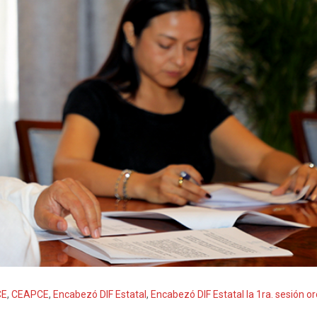
CE
,
CEAPCE
,
Encabezó DIF Estatal
,
Encabezó DIF Estatal la 1ra. sesión 