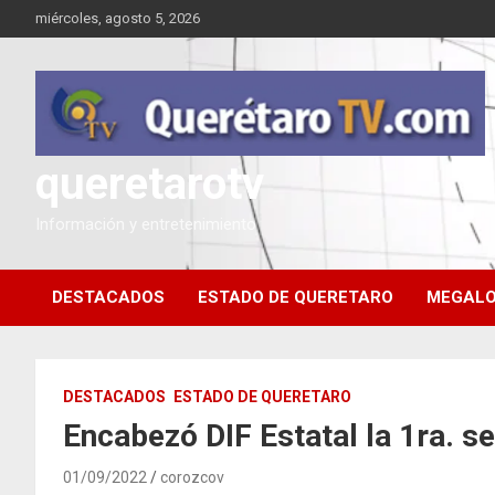
Saltar
miércoles, agosto 5, 2026
al
contenido
queretarotv
Información y entretenimiento
DESTACADOS
ESTADO DE QUERETARO
MEGALO
DESTACADOS
ESTADO DE QUERETARO
Encabezó DIF Estatal la 1ra. s
01/09/2022
corozcov