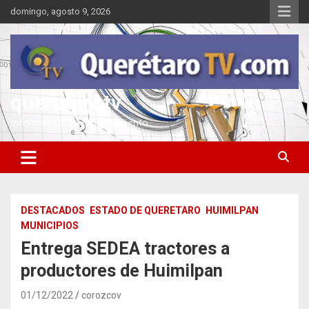
Saltar
domingo, agosto 9, 2026
al
contenido
queretarotv
Información y entretenimiento
DESTACADOS
ESTADO DE QUERETARO
HUIMILPAN
MUNICIPIOS
Entrega SEDEA tractores a
productores de Huimilpan
01/12/2022
corozcov