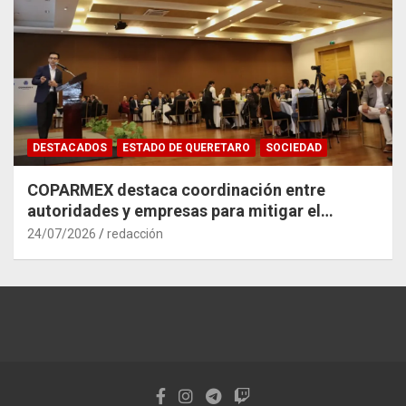
DESTACADOS
ESTADO DE QUERETARO
SOCIEDAD
COPARMEX destaca coordinación entre
autoridades y empresas para mitigar el
impacto del Tren México–Querétaro
24/07/2026
redacción