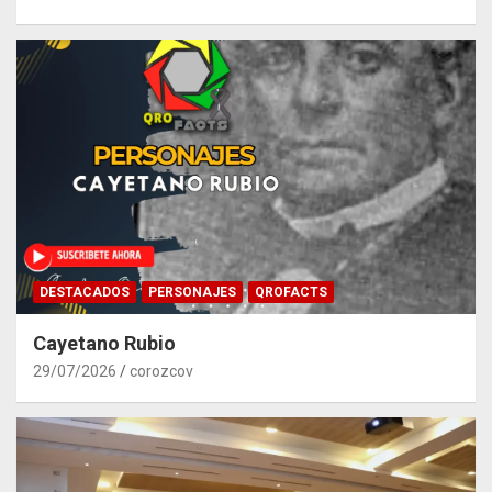
DESTACADOS
PERSONAJES
QROFACTS
Cayetano Rubio
29/07/2026
corozcov