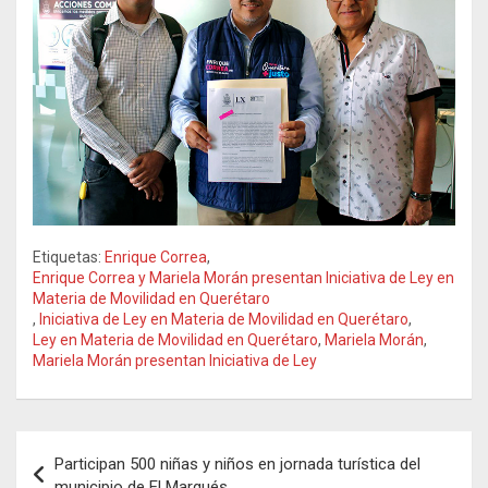
Etiquetas:
Enrique Correa
,
Enrique Correa y Mariela Morán presentan Iniciativa de Ley en
Materia de Movilidad en Querétaro
,
Iniciativa de Ley en Materia de Movilidad en Querétaro
,
Ley en Materia de Movilidad en Querétaro
,
Mariela Morán
,
Mariela Morán presentan Iniciativa de Ley
Navegación
Participan 500 niñas y niños en jornada turística del
de
municipio de El Marqués