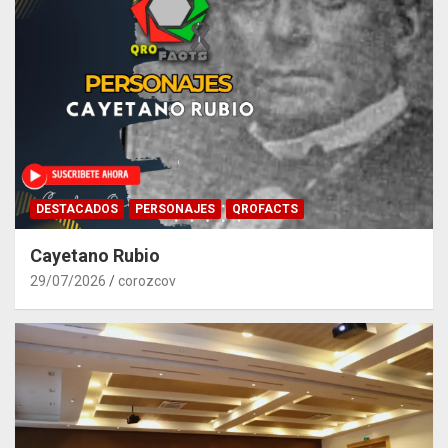
DESTACADOS
PERSONAJES
QROFACTS
Cayetano Rubio
29/07/2026
corozcov