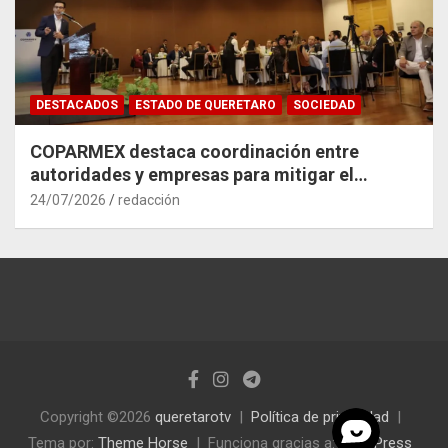
DESTACADOS
ESTADO DE QUERETARO
SOCIEDAD
COPARMEX destaca coordinación entre
autoridades y empresas para mitigar el
impacto del Tren México–Querétaro
24/07/2026
redacción
Copyright ©2026
queretarotv
Política de privacidad
Tema por:
Theme Horse
Funciona gracias a:
WordPress