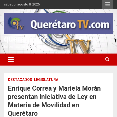
Saltar
sábado, agosto 8, 2026
al
contenido
queretarotv
Información y entretenimiento
DESTACADOS
LEGISLATURA
Enrique Correa y Mariela Morán
presentan Iniciativa de Ley en
Materia de Movilidad en
Querétaro