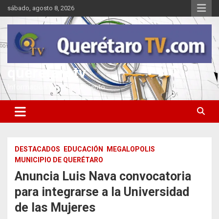
Saltar
sábado, agosto 8, 2026
al
contenido
queretarotv
Información y entretenimiento
DESTACADOS
EDUCACIÓN
MEGALOPOLIS
MUNICIPIO DE QUERÉTARO
Anuncia Luis Nava convocatoria
para integrarse a la Universidad
de las Mujeres