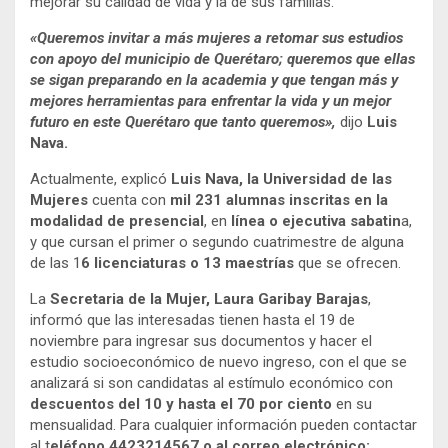
mejorar su calidad de vida y la de sus familias.
«Queremos invitar a más mujeres a retomar sus estudios
con apoyo del municipio de Querétaro; queremos que ellas
se sigan preparando en la academia y que tengan más y
mejores herramientas para enfrentar la vida y un mejor
futuro en este Querétaro que tanto queremos»,
dijo
Luis
Nava.
Actualmente, explicó
Luis Nava, la Universidad de las
Mujeres
cuenta con
mil 231 alumnas inscritas en la
modalidad de presencial
, en
línea o ejecutiva sabatin
a,
y que cursan el primer o segundo cuatrimestre de alguna
de las 1
6 licenciaturas o 13 maestrías
que se ofrecen.
La
Secretaria de la Mujer, Laura Garibay Barajas
,
informó que las interesadas tienen hasta el 19 de
noviembre para ingresar sus documentos y hacer el
estudio socioeconómico de nuevo ingreso, con el que se
analizará si son candidatas al estímulo económico con
descuentos del 10 y hasta el 70 por ciento
en su
mensualidad. Para cualquier información pueden contactar
al t
eléfono 4423214567 o al correo electrónico: