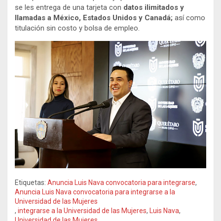
se les entrega de una tarjeta con
datos ilimitados y
llamadas a México, Estados Unidos y Canadá;
así como
titulación sin costo y bolsa de empleo.
Etiquetas:
Anuncia Luis Nava convocatoria para integrarse
,
Anuncia Luis Nava convocatoria para integrarse a la
Universidad de las Mujeres
,
integrarse a la Universidad de las Mujeres
,
Luis Nava
,
Universidad de las Mujeres