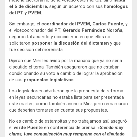
materia electoral no sería votado este martes, sino
hasta
el 6 de diciembre
, según un acuerdo con sus h
omólogos
del PT y PVEM.
Sin embargo, el
coordinador del PVEM, Carlos Puente
, y
el vicecoordinador del
PT
,
Gerardo Fernández Noroña
,
negaron tal acuerdo y coincidieron en que ellos no
solicitaron
posponer la discusión del dictamen
y que
fue decisión del morenista.
Dijeron que Mier les avisó por la mañana que ya no sería
discutido el tema. También aseguraron que no estaban
condicionando su voto a cambio de lograr la aprobación
de sus
propuestas legislativas
.
Los legisladores advirtieron que la propuesta de reforma
en leyes secundarias no estaba lista para ser presentada
este martes, como también anunció Mier, pero remarcaron
que deberían tomarse en cuenta sus propuestas.
No es cambio de estampitas y no trabajamos así, aseguró
el
verde Puente
en conferencia de prensa.
«Siendo muy
claros, tuve comunicación muy temprano con el diputado