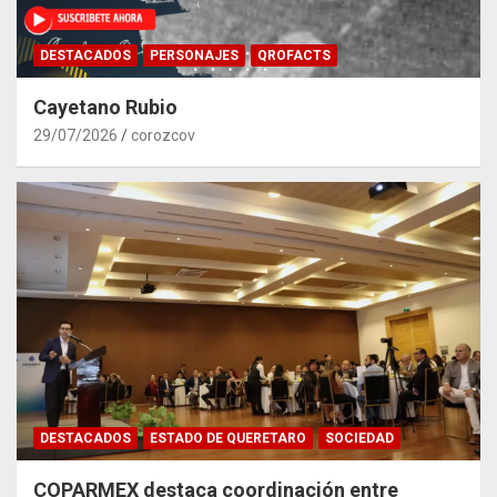
DESTACADOS
PERSONAJES
QROFACTS
Cayetano Rubio
29/07/2026
corozcov
DESTACADOS
ESTADO DE QUERETARO
SOCIEDAD
COPARMEX destaca coordinación entre