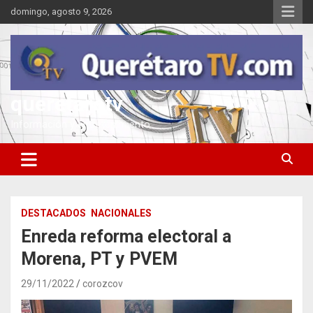
Saltar
domingo, agosto 9, 2026
al
contenido
queretarotv
Información y entretenimiento
DESTACADOS
NACIONALES
Enreda reforma electoral a
Morena, PT y PVEM
29/11/2022
corozcov