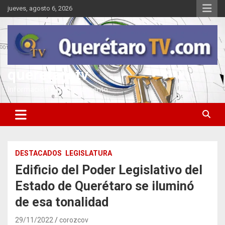
Saltar
jueves, agosto 6, 2026
al
contenido
queretarotv
Información y entretenimiento
DESTACADOS
LEGISLATURA
Edificio del Poder Legislativo del
Estado de Querétaro se iluminó
de esa tonalidad
29/11/2022
corozcov