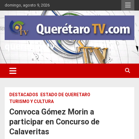
Saltar
domingo, agosto 9, 2026
al
contenido
queretarotv
Información y entretenimiento
DESTACADOS
ESTADO DE QUERETARO
TURISMO Y CULTURA
Convoca Gómez Morin a
participar en Concurso de
Calaveritas