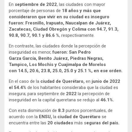
En
septiembre de 2022
, las ciudades con mayor
porcentaje de personas de
18 años y más que
consideraron que vivir en su ciudad es inseguro
fueron: Fresnillo, Irapuato, Naucalpan de Juárez,
Zacatecas, Ciudad Obregón y Colima con 94.7, 91.3,
90.8, 90.7, 90.1 y 86.6 %
, respectivamente.
En contraste, las ciudades donde la percepción de
inseguridad es menor,
fueron: San Pedro
Garza García, Benito Juárez, Piedras Negras,
Tampico, Los Mochis y Cuajimalpa de Morelos
con 14.5, 20.6, 23.8, 25.0, 25.0 y 25.1 %, en ese orden.
En el caso de la
ciudad de Querétaro,
en
junio de 2022
el 54.4%
de los habitantes consideraba que la ciudad es
insegura; para septiembre de
2022
la percepción de
inseguridad en la capital queretana se redujo al
46.1%.
Con esta disminución de
8.3
puntos porcentuales, de
acuerdo con la
ENSU,
la
ciudad de Querétaro
se
encuentra entre las
20 ciudades
más s
eguras del país.