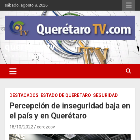
Saltar
sábado, agosto 8, 2026
al
contenido
queretarotv
Información y entretenimiento
DESTACADOS
ESTADO DE QUERETARO
SEGURIDAD
Percepción de inseguridad baja en
el país y en Querétaro
18/10/2022
corozcov