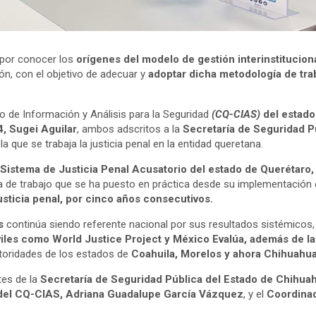
 por conocer los
orígenes del modelo de gestión interinstitucio
ón, con el objetivo de adecuar y
adoptar dicha metodología de trab
tro de Información y Análisis para la Seguridad
(CQ-CIAS)
del estado
, Sugei Aguilar
, ambos adscritos a la
Secretaría de Seguridad P
a que se trabaja la justicia penal en la entidad queretana.
 Sistema de Justicia Penal Acusatorio del estado de Querétaro
ía de trabajo que se ha puesto en práctica desde su implementación
usticia penal, por cinco años consecutivos.
s
continúa siendo referente nacional por sus resultados sistémicos, 
iles como World Justice Project y México Evalúa, además de la
utoridades de los estados de
Coahuila, Morelos y ahora Chihuahua
es de la
Secretaría de Seguridad Pública del Estado de Chihu
del CQ-CIAS, Adriana Guadalupe García Vázquez
, y el
Coordinad