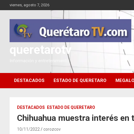
Saltar
viernes, agosto 7, 2026
al
contenido
queretarotv
Información y entretenimiento
DESTACADOS
ESTADO DE QUERETARO
MEGALO
DESTACADOS
ESTADO DE QUERETARO
Chihuahua muestra interés en 
10/11/2022
corozcov