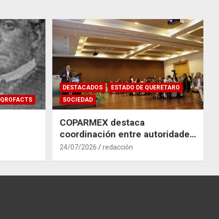
DESTACADOS
ESTADO DE QUERETARO
QROFACTS
SOCIEDAD
COPARMEX destaca
coordinación entre autoridades
y empresas para mitigar el
24/07/2026
redacción
impacto del Tren México–
Querétaro