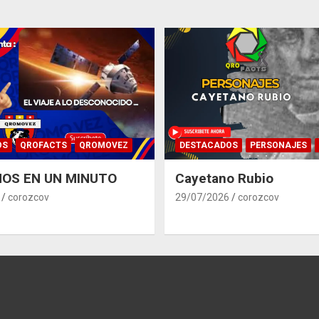
OS
QROFACTS
QROMOVEZ
DESTACADOS
PERSONAJES
OS EN UN MINUTO
Cayetano Rubio
corozcov
29/07/2026
corozcov