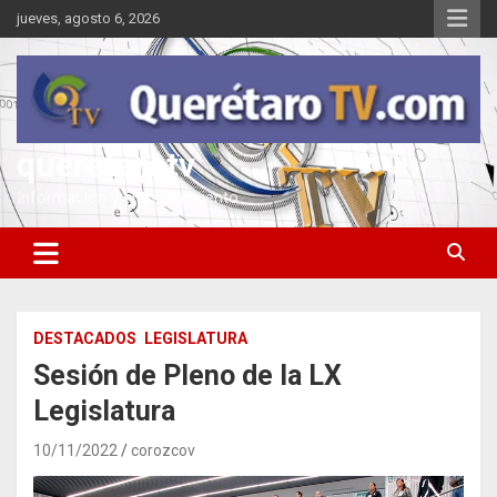
Saltar
jueves, agosto 6, 2026
al
contenido
queretarotv
Información y entretenimiento
DESTACADOS
LEGISLATURA
Sesión de Pleno de la LX
Legislatura
10/11/2022
corozcov