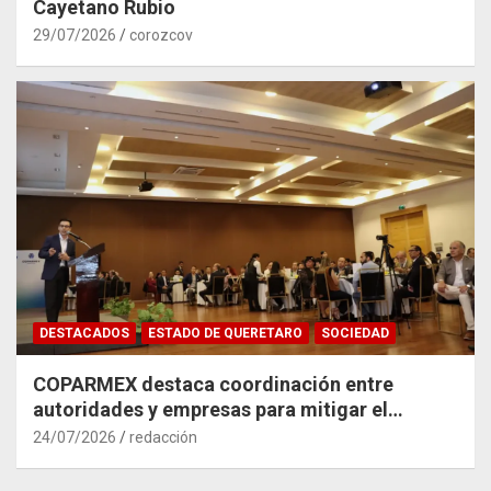
Cayetano Rubio
29/07/2026
corozcov
DESTACADOS
ESTADO DE QUERETARO
SOCIEDAD
COPARMEX destaca coordinación entre
autoridades y empresas para mitigar el
impacto del Tren México–Querétaro
24/07/2026
redacción