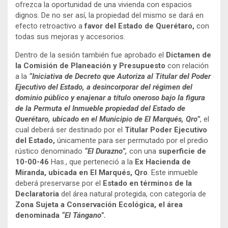
ofrezca la oportunidad de una vivienda con espacios
dignos. De no ser así, la propiedad del mismo se dará en
efecto retroactivo a
favor del Estado de Querétaro,
con
todas sus mejoras y accesorios.
Dentro de la sesión también fue aprobado el
Dictamen
de
la Comisión de Planeación y Presupuesto
con relación
a la
“Iniciativa de Decreto que Autoriza al Titular del Poder
Ejecutivo del Estado, a desincorporar del régimen del
dominio público y enajenar a título oneroso bajo la figura
de la Permuta el Inmueble propiedad del Estado de
Querétaro, ubicado en el Municipio de El Marqués, Qro”
, el
cual deberá ser destinado por el
Titular Poder Ejecutivo
del Estado,
únicamente para ser permutado por el predio
rústico denominado
“El Durazno”,
con una
superficie de
10-00-46
Has., que perteneció a la
Ex Hacienda de
Miranda, ubicada en El Marqués, Qro
. Este inmueble
deberá preservarse por el
Estado en términos de la
Declaratoria
del área natural protegida, con categoría de
Zona Sujeta a Conservación Ecológica, el área
denominada
“El Tángano”.