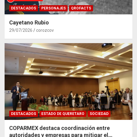
DESTACADOS
PERSONAJES
QROFACTS
Cayetano Rubio
29/07/2026
corozcov
DESTACADOS
ESTADO DE QUERETARO
SOCIEDAD
COPARMEX destaca coordinación entre
autoridades y empresas para mitigar el