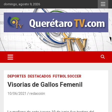
Saltar
domingo, agosto 9, 2026
al
contenido
queretarotv
Información y entretenimiento
DEPORTES
DESTACADOS
FÚTBOL SOCCER
Visorias de Gallos Femenil
10/06/2021
redacción
La mañana de este jueves 10 de junio fue testigo del