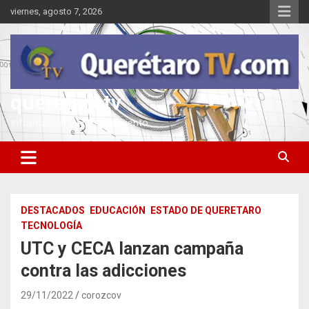
Saltar
viernes, agosto 7, 2026
al
contenido
queretarotv
Información y entretenimiento
DESTACADOS
EDUCACIÓN
ESTADO DE QUERETARO
TECNOLOGÍA
UTC y CECA lanzan campaña
contra las adicciones
29/11/2022
corozcov