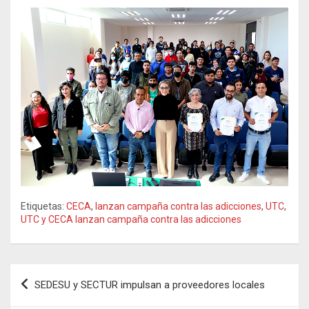
Etiquetas:
CECA
,
lanzan campaña contra las adicciones
,
UTC
,
UTC y CECA lanzan campaña contra las adicciones
Navegación
SEDESU y SECTUR impulsan a proveedores locales
de