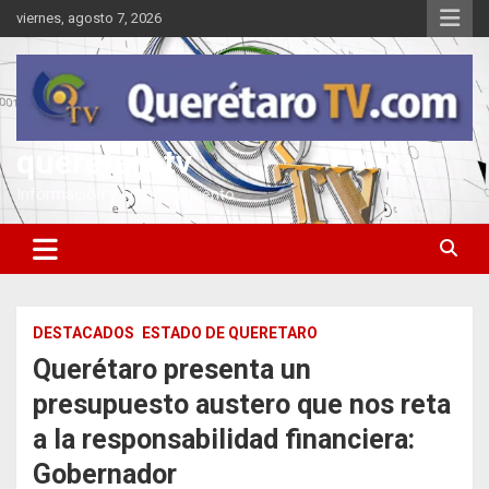
Saltar
viernes, agosto 7, 2026
al
contenido
queretarotv
Información y entretenimiento
DESTACADOS
ESTADO DE QUERETARO
Querétaro presenta un
presupuesto austero que nos reta
a la responsabilidad financiera:
Gobernador