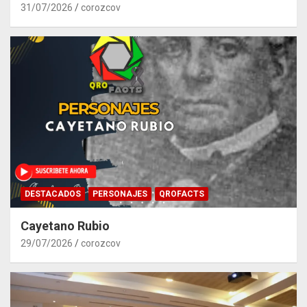
31/07/2026
corozcov
DESTACADOS
PERSONAJES
QROFACTS
Cayetano Rubio
29/07/2026
corozcov