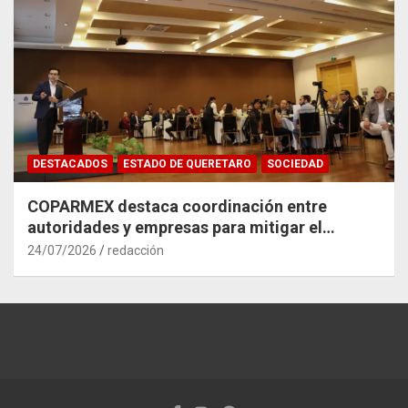
DESTACADOS
ESTADO DE QUERETARO
SOCIEDAD
COPARMEX destaca coordinación entre
autoridades y empresas para mitigar el
impacto del Tren México–Querétaro
24/07/2026
redacción