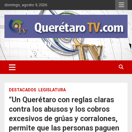
Saltar
domingo, agosto 9, 2026
al
contenido
queretarotv
Información y entretenimiento
DESTACADOS
LEGISLATURA
“Un Querétaro con reglas claras
contra los abusos y los cobros
excesivos de grúas y corralones,
permite que las personas paguen