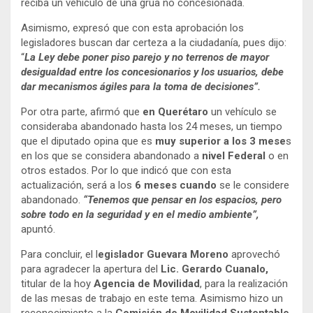
reciba un vehículo de una grúa no concesionada.
Asimismo, expresó que con esta aprobación los
legisladores buscan dar certeza a la ciudadanía, pues dijo:
“
La Ley debe poner piso parejo y no terrenos de mayor
desigualdad entre los concesionarios y los usuarios, debe
dar mecanismos ágiles para la toma de decisiones”.
Por otra parte, afirmó que
en Querétaro
un vehículo se
consideraba abandonado hasta los 24 meses, un tiempo
que el diputado opina que es
muy superior a los 3 mese
s
en los que se considera abandonado a
nivel Federal
o en
otros estados. Por lo que indicó que con esta
actualización, será a los
6 meses cuando
se le considere
abandonado.
“Tenemos que pensar en los espacios, pero
sobre todo en la seguridad y en el medio ambiente”,
apuntó.
Para concluir, el l
egislador Guevara Moreno
aprovechó
para agradecer la apertura del
Lic. Gerardo Cuanalo,
titular de la hoy
Agencia de Movilidad
, para la realización
de las mesas de trabajo en este tema. Asimismo hizo un
reconocimiento a la
Comisión de Movilidad Sustentable
,