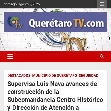
Saltar
domingo, agosto 9, 2026
al
contenido
queretarotv
Información y entretenimiento
DESTACADOS
MUNICIPIO DE QUERÉTARO
SEGURIDAD
Supervisa Luis Nava avances de
construcción de la
Subcomandancia Centro Histórico
y Dirección de Atención a