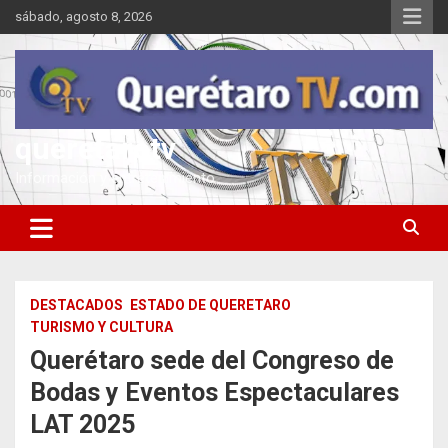
Saltar
sábado, agosto 8, 2026
al
contenido
queretarotv
Información y entretenimiento
DESTACADOS
ESTADO DE QUERETARO
TURISMO Y CULTURA
Querétaro sede del Congreso de
Bodas y Eventos Espectaculares
LAT 2025