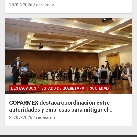
29/07/2026
corozcov
DESTACADOS
ESTADO DE QUERETARO
SOCIEDAD
COPARMEX destaca coordinación entre
autoridades y empresas para mitigar el
impacto del Tren México–Querétaro
24/07/2026
redacción