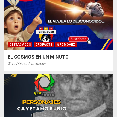
DESTACADOS
QROFACTS
QROMOVEZ
EL COSMOS EN UN MINUTO
31/07/2026
corozcov