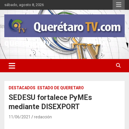
Saltar
sábado, agosto 8, 2026
al
contenido
queretarotv
Información y entretenimiento
DESTACADOS
ESTADO DE QUERETARO
SEDESU fortalece PyMEs
mediante DISEXPORT
11/06/2021
redacción