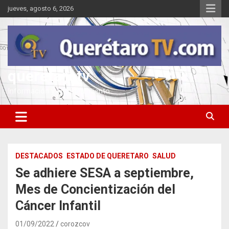
Saltar
jueves, agosto 6, 2026
al
contenido
queretarotv
Información y entretenimiento
DESTACADOS
ESTADO DE QUERETARO
SALUD
Se adhiere SESA a septiembre,
Mes de Concientización del
Cáncer Infantil
01/09/2022
corozcov