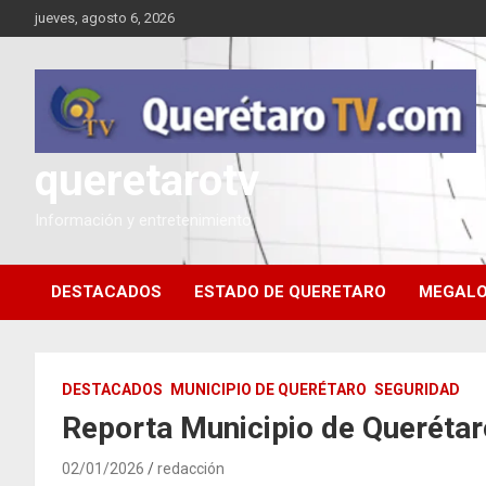
Saltar
jueves, agosto 6, 2026
al
contenido
queretarotv
Información y entretenimiento
DESTACADOS
ESTADO DE QUERETARO
MEGALO
DESTACADOS
MUNICIPIO DE QUERÉTARO
SEGURIDAD
Reporta Municipio de Querétar
02/01/2026
redacción