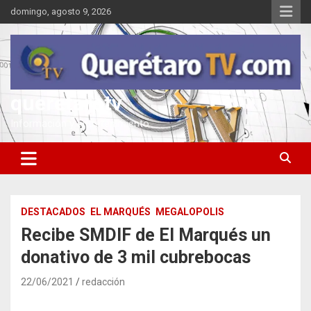
Saltar
domingo, agosto 9, 2026
al
contenido
queretarotv
Información y entretenimiento
DESTACADOS
EL MARQUÉS
MEGALOPOLIS
Recibe SMDIF de El Marqués un
donativo de 3 mil cubrebocas
22/06/2021
redacción