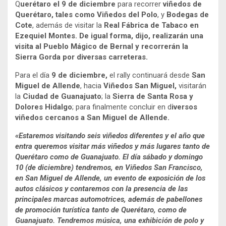
Q
uerétaro el 9 de diciembre
para recorrer
viñedos de
Querétaro, tales como Viñedos del Polo
, y
Bodegas de
Cote
, además de visitar la
Real Fábrica de Tabaco en
Ezequiel Montes. De igual forma, dijo, realizarán una
visita al Pueblo Mágico de Bernal y recorrerán la
Sierra Gorda por diversas carreteras.
Para el día
9 de diciembre,
el rally continuará desde
San
Miguel de Allende
, hacia
Viñedos San Miguel,
visitarán
la
Ciudad de Guanajuato
; la
Sierra de Santa Rosa y
Dolores Hidalgo
; para finalmente concluir en d
iversos
viñedos cercanos a San Miguel de Allende.
«Estaremos visitando seis viñedos diferentes y el año que
entra queremos visitar más viñedos y más lugares tanto de
Querétaro como de Guanajuato. El día sábado y domingo
10 (de diciembre) tendremos, en Viñedos San Francisco,
en San Miguel de Allende, un evento de exposición de los
autos clásicos y contaremos con la presencia de las
principales marcas automotrices, además de pabellones
de promoción turística tanto de Querétaro, como de
Guanajuato. Tendremos música, una exhibición de polo y