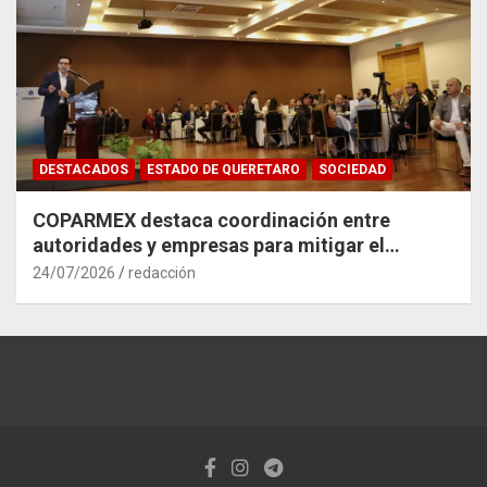
DESTACADOS
ESTADO DE QUERETARO
SOCIEDAD
COPARMEX destaca coordinación entre
autoridades y empresas para mitigar el
impacto del Tren México–Querétaro
24/07/2026
redacción