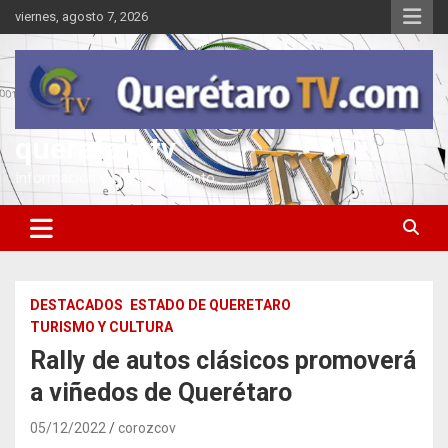
Saltar
viernes, agosto 7, 2026
al
contenido
queretarotv
Información y entretenimiento
DESTACADOS
ESTADO DE QUERETARO
TURISMO Y CULTURA
Rally de autos clásicos promoverá
a viñedos de Querétaro
05/12/2022
corozcov