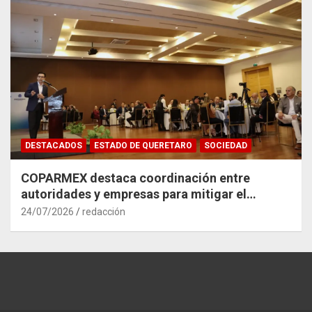
DESTACADOS
ESTADO DE QUERETARO
SOCIEDAD
COPARMEX destaca coordinación entre
autoridades y empresas para mitigar el
impacto del Tren México–Querétaro
24/07/2026
redacción