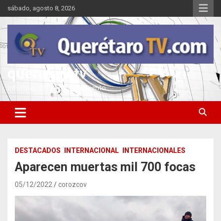
Saltar
sábado, agosto 8, 2026
al
contenido
queretarotv
Información y entretenimiento
DESTACADOS
INTERNACIONAL
INTERNACIONALES
Aparecen muertas mil 700 focas
05/12/2022
corozcov