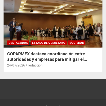
DESTACADOS
ESTADO DE QUERETARO
SOCIEDAD
COPARMEX destaca coordinación entre
autoridades y empresas para mitigar el
impacto del Tren México–Querétaro
24/07/2026
redacción