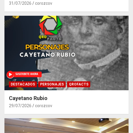
31/07/2026
corozcov
DESTACADOS
PERSONAJES
QROFACTS
Cayetano Rubio
29/07/2026
corozcov