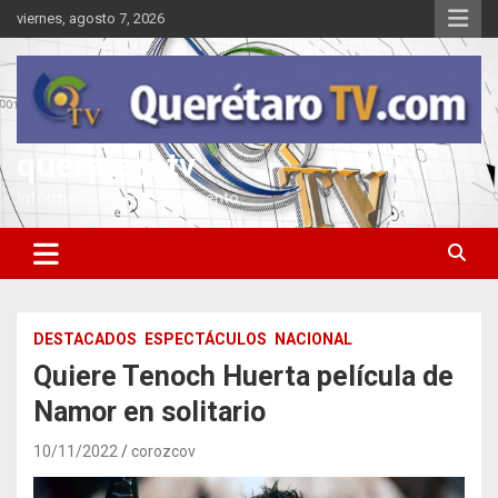
Saltar
viernes, agosto 7, 2026
al
contenido
queretarotv
Información y entretenimiento
DESTACADOS
ESPECTÁCULOS
NACIONAL
Quiere Tenoch Huerta película de
Namor en solitario
10/11/2022
corozcov