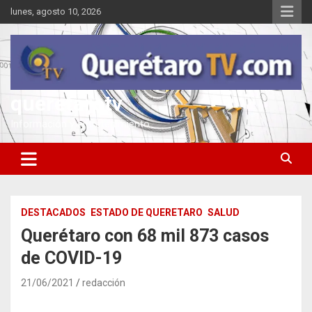
Saltar
lunes, agosto 10, 2026
al
contenido
queretarotv
Información y entretenimiento
DESTACADOS
ESTADO DE QUERETARO
SALUD
Querétaro con 68 mil 873 casos
de COVID-19
21/06/2021
redacción