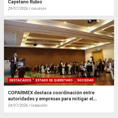
Cayetano Rubio
29/07/2026
corozcov
DESTACADOS
ESTADO DE QUERETARO
SOCIEDAD
COPARMEX destaca coordinación entre
autoridades y empresas para mitigar el
impacto del Tren México–Querétaro
24/07/2026
redacción