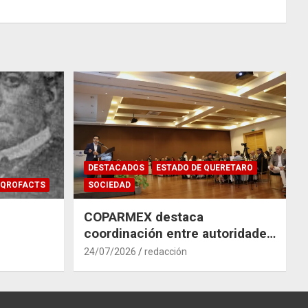
DESTACADOS
ESTADO DE QUERETARO
QROFACTS
SOCIEDAD
COPARMEX destaca
coordinación entre autoridades
y empresas para mitigar el
24/07/2026
redacción
impacto del Tren México–
Querétaro