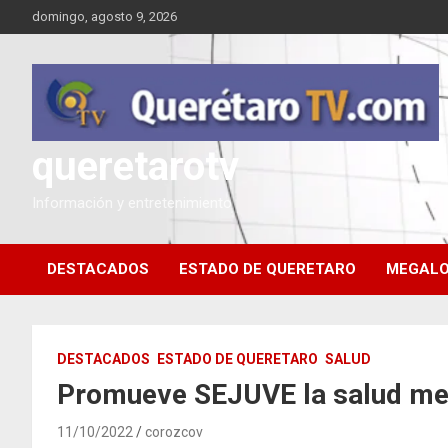
Saltar
domingo, agosto 9, 2026
al
contenido
queretarotv
Información y entretenimiento
DESTACADOS
ESTADO DE QUERETARO
MEGALO
DESTACADOS
ESTADO DE QUERETARO
SALUD
Promueve SEJUVE la salud ment
11/10/2022
corozcov