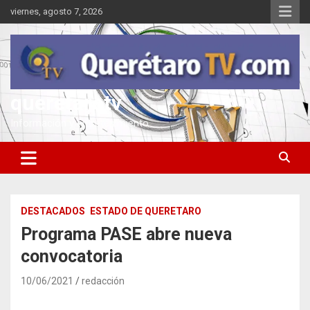
Saltar
viernes, agosto 7, 2026
al
contenido
queretarotv
Información y entretenimiento
DESTACADOS
ESTADO DE QUERETARO
Programa PASE abre nueva
convocatoria
10/06/2021
redacción