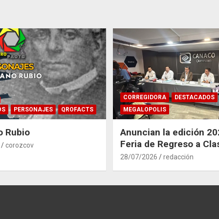
CORREGIDORA
DESTACADOS
OS
PERSONAJES
QROFACTS
MEGALOPOLIS
o Rubio
Anuncian la edición 20
Feria de Regreso a Cla
corozcov
Corregidora
28/07/2026
redacción