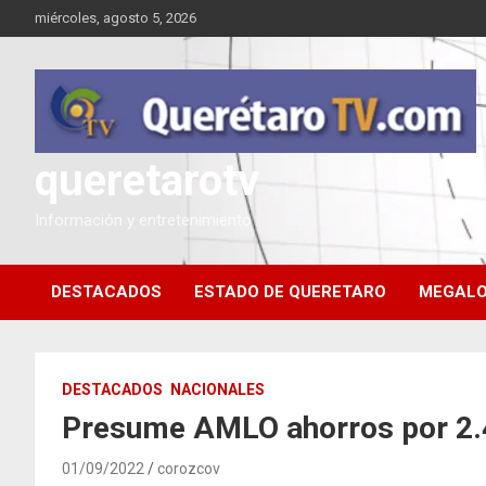
Saltar
miércoles, agosto 5, 2026
al
contenido
queretarotv
Información y entretenimiento
DESTACADOS
ESTADO DE QUERETARO
MEGALO
DESTACADOS
NACIONALES
Presume AMLO ahorros por 2.4
01/09/2022
corozcov